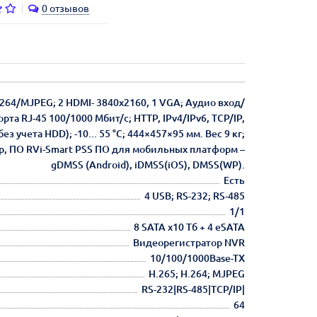
0 отзывов
264/MJPEG; 2 HDMI- 3840x2160, 1 VGA; Аудио вход/
орта RJ-45 100/1000 Мбит/с; HTTP, IPv4/IPv6, TCP/IP,
 учета HDD); -10... 55 °C; 444×457×95 мм. Вес 9 кг;
ор, ПО RVi-Smart PSS ПО для мобильных платформ –
gDMSS (Android), iDMSS(iOS), DMSS(WP).
Есть
4 USB; RS-232; RS-485
1/1
8 SATA х10 Тб + 4 eSATA
Видеорегистратор NVR
10/100/1000Base-TX
H.265; H.264; MJPEG
RS-232|RS-485|TCP/IP|
64