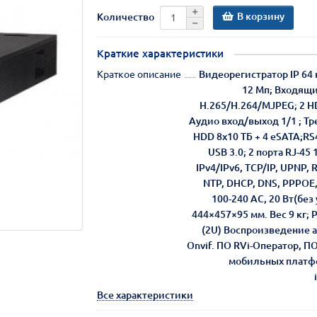
В корзину
Количество
Краткие характеристики
Краткое описание
Видеорегистратор IP 64
12 Мп; Входящи
H.265/H.264/MJPEG; 2 H
Аудио вход/выход 1/1 ; Тр
HDD 8x10 ТБ + 4 eSATA;RS4
USB 3.0; 2 порта RJ-45
IPv4/IPv6, TCP/IP, UPNP,
NTP, DHCP, DNS, PPPOE,
100-240 АС, 20 Вт(без у
444×457×95 мм. Вес 9 кг;
(2U) Воспроизведение а
Onvif. ПО RVi-Оператор, П
мобильных платфо
Все характеристики