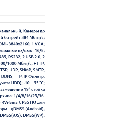
 канальный; Камеры до
й битрейт 384 Мбит/с;
DMI- 3840x2160, 1 VGA;
евожные вх/вых - 16/8;
85, RS232; 2 USB 2.0, 2
 100/1000 Мбит/с; HTTP,
 RTSP, UDP, SNMP, SMTP,
 DDNS, FTP, IP Фильтр;
чета HDD); -10... 55 °C;
 Размещение 19” стойка
рхива: 1/4/8/16/25/36.
О RVi-Smart PSS ПО для
рм – gDMSS (Android),
iDMSS(iOS), DMSS(WP).