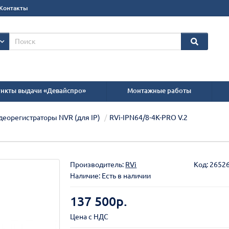
Контакты
нкты выдачи «Девайспро»
Монтажные работы
деорегистраторы NVR (для IP)
RVi-IPN64/8-4K-PRO V.2
Производитель:
RVi
Код:
2652
Наличие: Есть в наличии
137 500р.
Цена с НДС