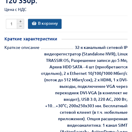
120 350р.
Цена с НДС
В корзину
Краткие характеристики
Краткое описание
32-х канальный сетевой IP
видеорегистратор (Standalone NVR); Linux
TRASSIR OS; Разрешение записи до 5 Мп;
Архив HDD SATA - 4 шт (приобретаются
отдельно); 2 х Ethernet 10/100/1000 Мбит/с
(поток до 512 Мбит/сек); 2 х HDMI, 1 х DVI-
выходы, подключение VGA через
переходник DVI-VGA (в комплект не
входит); USB 3.0; 220 АС, 200 Вт;
+10...+30°C; 200х250х303 мм. Бесплатный
сетевой клиент (в т.ч. мобильные
приложения). Опция расширенная
видеоаналитика: 1 канал SIMT
(ActiveSearch+, ActiveDome+) или