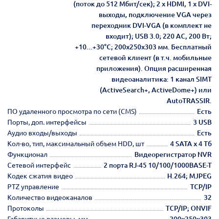
(поток до 512 Мбит/сек); 2 х HDMI, 1 х DVI-
выходы, подключение VGA через
переходник DVI-VGA (в комплект не
входит); USB 3.0; 220 АС, 200 Вт;
+10...+30°C; 200х250х303 мм. Бесплатный
сетевой клиент (в т.ч. мобильные
приложения). Опция расширенная
видеоаналитика: 1 канал SIMT
(ActiveSearch+, ActiveDome+) или
AutoTRASSIR.
ПО удаленного просмотра по сети (CMS)
Есть
Порты, доп. интерфейсы
3 USB
Аудио входы/выходы
Есть
Кол-во, тип, максимальный объем HDD, шт
4 SATA х 4 Тб
Функционал
Видеорегистратор NVR
Сетевой интерфейс
2 порта RJ-45 10/100/1000BASE-T
Кодек сжатия видео
H.264; MJPEG
PTZ управление
TCP/IP
Количество видеоканалов
32
Протоколы
TCP/IP; ONVIF
Габаритные размеры, мм
200х250х303