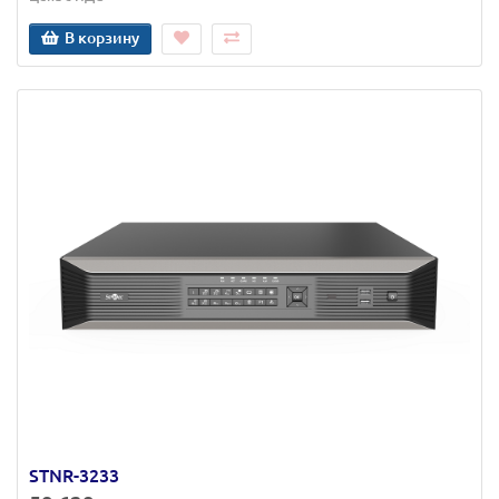
В корзину
STNR-3233