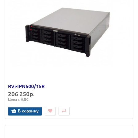
RVi-IPN500/15R
206 250р.
Цена с НДС
В корзину