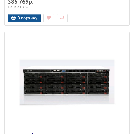
385 769р.
Цена с НДС
В корзину