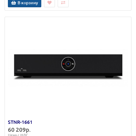
В корзину
STNR-1661
60 209р.
Цена с НДС