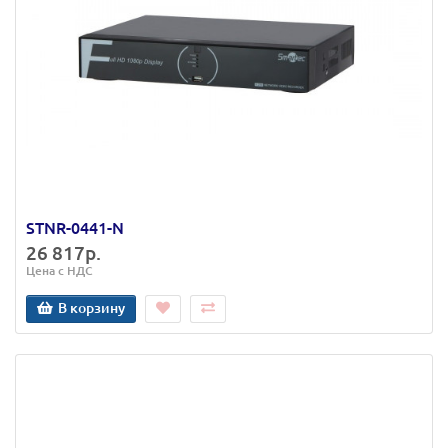
STNR-0441-N
26 817р.
Цена с НДС
В корзину