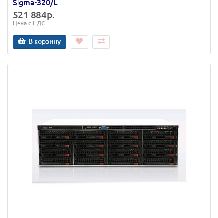
Sigma-320/L
521 884р.
Цена с НДС
В корзину