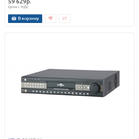
59 629р.
Цена с НДС
В корзину