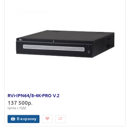
RVi-IPN64/8-4K-PRO V.2
137 500р.
Цена с НДС
В корзину